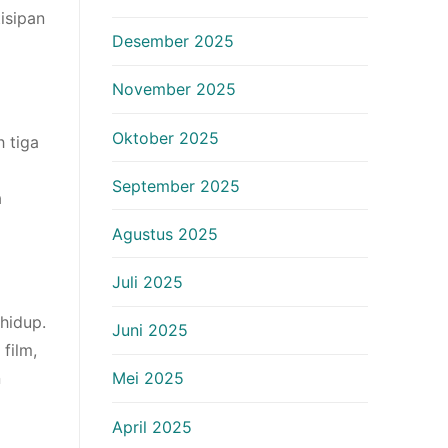
isipan
Desember 2025
November 2025
Oktober 2025
h tiga
September 2025
a
Agustus 2025
Juli 2025
hidup.
Juni 2025
film,
n
Mei 2025
April 2025