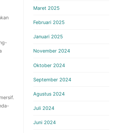
Maret 2025
hkan
Februari 2025
Januari 2025
ng-
a
November 2024
Oktober 2024
September 2024
Agustus 2024
mersif.
nda-
Juli 2024
Juni 2024