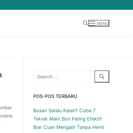
MENU
Cari:
a
Cari:
POS-POS TERBARU
gambar
Bosan Selalu Kalah? Coba 7
nline.
Teknik Main Slot Paling Efektif
t
Biar Cuan Mengalir Tanpa Henti