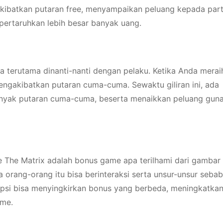
ibatkan putaran free, menyampaikan peluang kepada part
ertaruhkan lebih besar banyak uang.
pa terutama dinanti-nanti dengan pelaku. Ketika Anda merai
engakibatkan putaran cuma-cuma. Sewaktu giliran ini, ada
anyak putaran cuma-cuma, beserta menaikkan peluang gun
ine The Matrix adalah bonus game apa terilhami dari gambar 
orang-orang itu bisa berinteraksi serta unsur-unsur sebab 
p opsi bisa menyingkirkan bonus yang berbeda, meningkatka
ame.