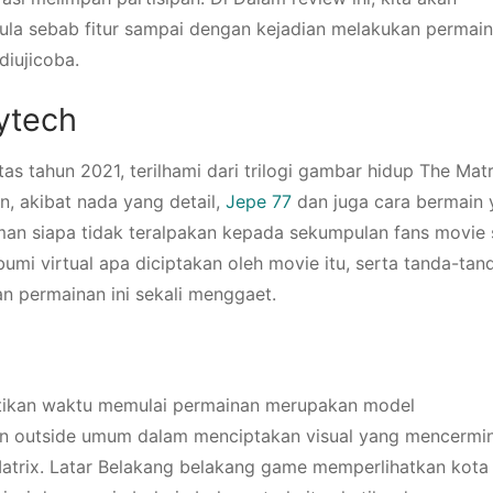
ula sebab fitur sampai dengan kejadian melakukan permain
diujicoba.
ytech
tas tahun 2021, terilhami dari trilogi gambar hidup The Matr
, akibat nada yang detail,
Jepe 77
dan juga cara bermain 
an siapa tidak teralpakan kepada sekumpulan fans movie 
umi virtual apa diciptakan oleh movie itu, serta tanda-tan
kan permainan ini sekali menggaet.
atikan waktu memulai permainan merupakan model
an outside umum dalam menciptakan visual yang mencermi
e Matrix. Latar Belakang belakang game memperlihatkan kota