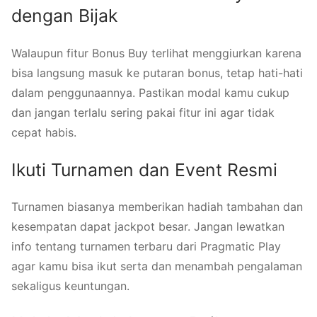
dengan Bijak
Walaupun fitur Bonus Buy terlihat menggiurkan karena
bisa langsung masuk ke putaran bonus, tetap hati-hati
dalam penggunaannya. Pastikan modal kamu cukup
dan jangan terlalu sering pakai fitur ini agar tidak
cepat habis.
Ikuti Turnamen dan Event Resmi
Turnamen biasanya memberikan hadiah tambahan dan
kesempatan dapat jackpot besar. Jangan lewatkan
info tentang turnamen terbaru dari Pragmatic Play
agar kamu bisa ikut serta dan menambah pengalaman
sekaligus keuntungan.