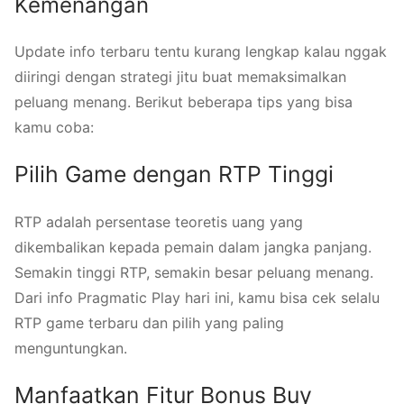
Kemenangan
Update info terbaru tentu kurang lengkap kalau nggak
diiringi dengan strategi jitu buat memaksimalkan
peluang menang. Berikut beberapa tips yang bisa
kamu coba:
Pilih Game dengan RTP Tinggi
RTP adalah persentase teoretis uang yang
dikembalikan kepada pemain dalam jangka panjang.
Semakin tinggi RTP, semakin besar peluang menang.
Dari info Pragmatic Play hari ini, kamu bisa cek selalu
RTP game terbaru dan pilih yang paling
menguntungkan.
Manfaatkan Fitur Bonus Buy