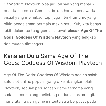
Of Wisdom Playtech bisa jadi pilihan yang menarik
buat kamu coba. Game ini bukan hanya menawarkan
visual yang memukau, tapi juga fitur-fitur unik yang
bikin pengalaman bermain makin seru. Yuk, kita bahas
lebih dalam tentang game ini lewat
ulasan Age Of The
Gods: Goddess Of Wisdom Playtech
yang lengkap
dan mudah dimengerti.
Kenalan Dulu Sama Age Of The
Gods: Goddess Of Wisdom Playtech
Age Of The Gods: Goddess Of Wisdom adalah salah
satu slot online populer yang dikembangkan oleh
Playtech, sebuah perusahaan game ternama yang
sudah lama malang melintang di dunia kasino digital.
Tema utama dari game ini tentu saja berpusat pada