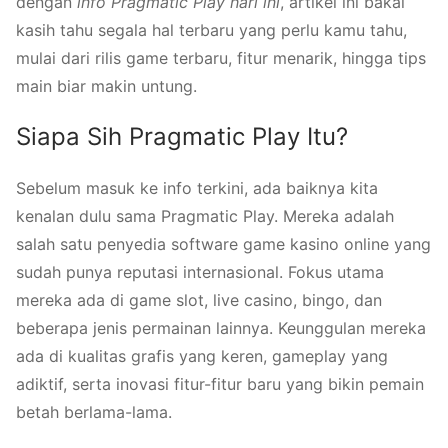
dengan
info Pragmatic Play hari ini
, artikel ini bakal
kasih tahu segala hal terbaru yang perlu kamu tahu,
mulai dari rilis game terbaru, fitur menarik, hingga tips
main biar makin untung.
Siapa Sih Pragmatic Play Itu?
Sebelum masuk ke info terkini, ada baiknya kita
kenalan dulu sama Pragmatic Play. Mereka adalah
salah satu penyedia software game kasino online yang
sudah punya reputasi internasional. Fokus utama
mereka ada di game slot, live casino, bingo, dan
beberapa jenis permainan lainnya. Keunggulan mereka
ada di kualitas grafis yang keren, gameplay yang
adiktif, serta inovasi fitur-fitur baru yang bikin pemain
betah berlama-lama.