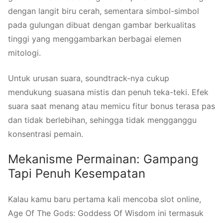
dengan langit biru cerah, sementara simbol-simbol
pada gulungan dibuat dengan gambar berkualitas
tinggi yang menggambarkan berbagai elemen
mitologi.
Untuk urusan suara, soundtrack-nya cukup
mendukung suasana mistis dan penuh teka-teki. Efek
suara saat menang atau memicu fitur bonus terasa pas
dan tidak berlebihan, sehingga tidak mengganggu
konsentrasi pemain.
Mekanisme Permainan: Gampang
Tapi Penuh Kesempatan
Kalau kamu baru pertama kali mencoba slot online,
Age Of The Gods: Goddess Of Wisdom ini termasuk