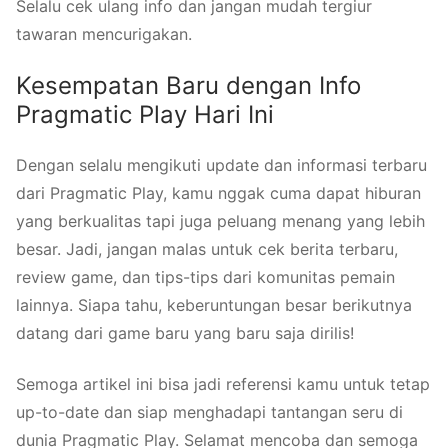
Selalu cek ulang info dan jangan mudah tergiur
tawaran mencurigakan.
Kesempatan Baru dengan Info
Pragmatic Play Hari Ini
Dengan selalu mengikuti update dan informasi terbaru
dari Pragmatic Play, kamu nggak cuma dapat hiburan
yang berkualitas tapi juga peluang menang yang lebih
besar. Jadi, jangan malas untuk cek berita terbaru,
review game, dan tips-tips dari komunitas pemain
lainnya. Siapa tahu, keberuntungan besar berikutnya
datang dari game baru yang baru saja dirilis!
Semoga artikel ini bisa jadi referensi kamu untuk tetap
up-to-date dan siap menghadapi tantangan seru di
dunia Pragmatic Play. Selamat mencoba dan semoga