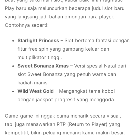
Play baru saja meluncurkan beberapa judul slot baru
yang langsung jadi bahan omongan para player.
Contohnya seperti:
Starlight Princess
– Slot bertema fantasi dengan
fitur free spin yang gampang keluar dan
multiplikator tinggi.
Sweet Bonanza Xmas
– Versi spesial Natal dari
slot Sweet Bonanza yang penuh warna dan
hadiah manis.
Wild West Gold
– Mengangkat tema koboi
dengan jackpot progresif yang menggoda.
Game-game ini nggak cuma menarik secara visual,
tapi juga menawarkan RTP (Return to Player) yang
kompetitif, bikin peluang menang kamu makin besar.