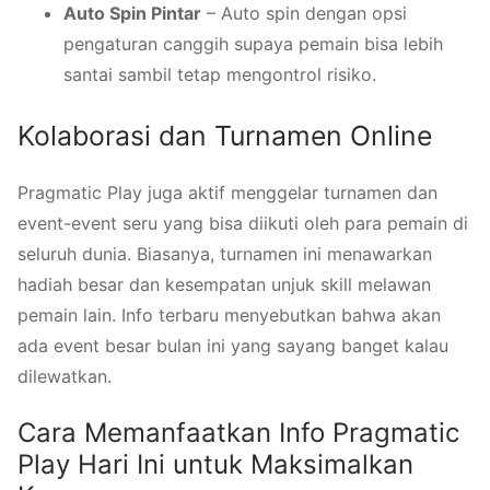
Auto Spin Pintar
– Auto spin dengan opsi
pengaturan canggih supaya pemain bisa lebih
santai sambil tetap mengontrol risiko.
Kolaborasi dan Turnamen Online
Pragmatic Play juga aktif menggelar turnamen dan
event-event seru yang bisa diikuti oleh para pemain di
seluruh dunia. Biasanya, turnamen ini menawarkan
hadiah besar dan kesempatan unjuk skill melawan
pemain lain. Info terbaru menyebutkan bahwa akan
ada event besar bulan ini yang sayang banget kalau
dilewatkan.
Cara Memanfaatkan Info Pragmatic
Play Hari Ini untuk Maksimalkan