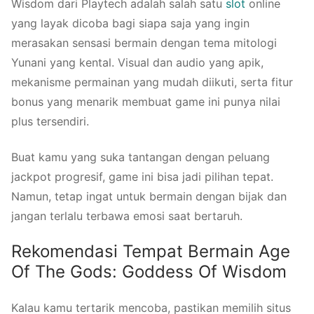
Wisdom dari Playtech adalah salah satu
slot
online
yang layak dicoba bagi siapa saja yang ingin
merasakan sensasi bermain dengan tema mitologi
Yunani yang kental. Visual dan audio yang apik,
mekanisme permainan yang mudah diikuti, serta fitur
bonus yang menarik membuat game ini punya nilai
plus tersendiri.
Buat kamu yang suka tantangan dengan peluang
jackpot progresif, game ini bisa jadi pilihan tepat.
Namun, tetap ingat untuk bermain dengan bijak dan
jangan terlalu terbawa emosi saat bertaruh.
Rekomendasi Tempat Bermain Age
Of The Gods: Goddess Of Wisdom
Kalau kamu tertarik mencoba, pastikan memilih situs