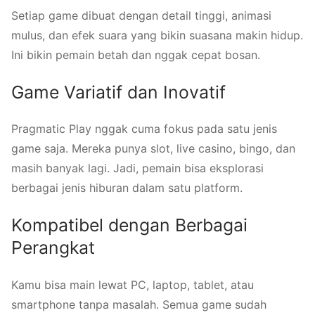
Setiap game dibuat dengan detail tinggi, animasi
mulus, dan efek suara yang bikin suasana makin hidup.
Ini bikin pemain betah dan nggak cepat bosan.
Game Variatif dan Inovatif
Pragmatic Play nggak cuma fokus pada satu jenis
game saja. Mereka punya slot, live casino, bingo, dan
masih banyak lagi. Jadi, pemain bisa eksplorasi
berbagai jenis hiburan dalam satu platform.
Kompatibel dengan Berbagai
Perangkat
Kamu bisa main lewat PC, laptop, tablet, atau
smartphone tanpa masalah. Semua game sudah