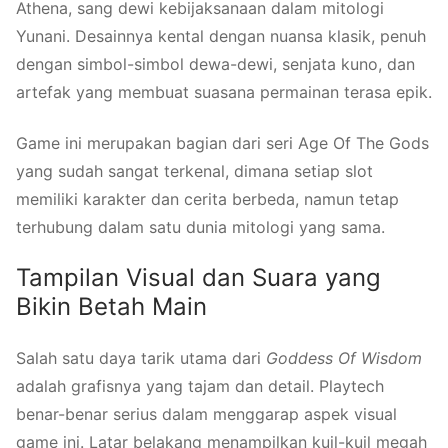
Athena, sang dewi kebijaksanaan dalam mitologi
Yunani. Desainnya kental dengan nuansa klasik, penuh
dengan simbol-simbol dewa-dewi, senjata kuno, dan
artefak yang membuat suasana permainan terasa epik.
Game ini merupakan bagian dari seri Age Of The Gods
yang sudah sangat terkenal, dimana setiap slot
memiliki karakter dan cerita berbeda, namun tetap
terhubung dalam satu dunia mitologi yang sama.
Tampilan Visual dan Suara yang
Bikin Betah Main
Salah satu daya tarik utama dari
Goddess Of Wisdom
adalah grafisnya yang tajam dan detail. Playtech
benar-benar serius dalam menggarap aspek visual
game ini. Latar belakang menampilkan kuil-kuil megah