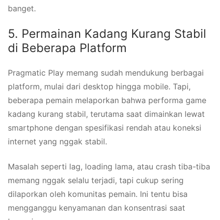
banget.
5. Permainan Kadang Kurang Stabil
di Beberapa Platform
Pragmatic Play memang sudah mendukung berbagai
platform, mulai dari desktop hingga mobile. Tapi,
beberapa pemain melaporkan bahwa performa game
kadang kurang stabil, terutama saat dimainkan lewat
smartphone dengan spesifikasi rendah atau koneksi
internet yang nggak stabil.
Masalah seperti lag, loading lama, atau crash tiba-tiba
memang nggak selalu terjadi, tapi cukup sering
dilaporkan oleh komunitas pemain. Ini tentu bisa
mengganggu kenyamanan dan konsentrasi saat