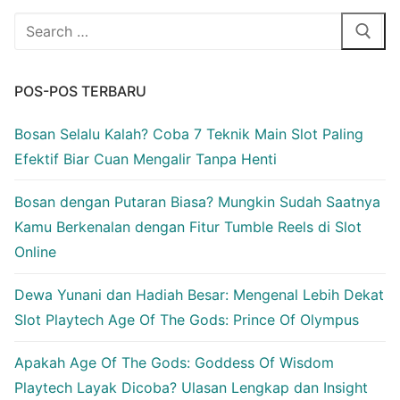
Cari:
POS-POS TERBARU
Bosan Selalu Kalah? Coba 7 Teknik Main Slot Paling
Efektif Biar Cuan Mengalir Tanpa Henti
Bosan dengan Putaran Biasa? Mungkin Sudah Saatnya
Kamu Berkenalan dengan Fitur Tumble Reels di Slot
Online
Dewa Yunani dan Hadiah Besar: Mengenal Lebih Dekat
Slot Playtech Age Of The Gods: Prince Of Olympus
Apakah Age Of The Gods: Goddess Of Wisdom
Playtech Layak Dicoba? Ulasan Lengkap dan Insight