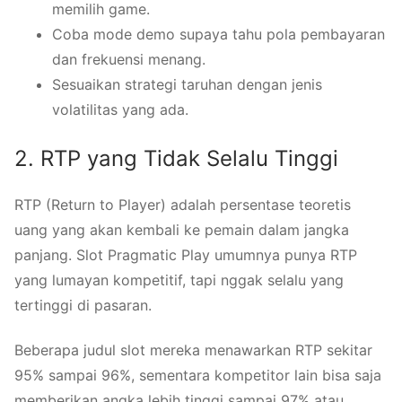
memilih game.
Coba mode demo supaya tahu pola pembayaran
dan frekuensi menang.
Sesuaikan strategi taruhan dengan jenis
volatilitas yang ada.
2. RTP yang Tidak Selalu Tinggi
RTP (Return to Player) adalah persentase teoretis
uang yang akan kembali ke pemain dalam jangka
panjang. Slot Pragmatic Play umumnya punya RTP
yang lumayan kompetitif, tapi nggak selalu yang
tertinggi di pasaran.
Beberapa judul slot mereka menawarkan RTP sekitar
95% sampai 96%, sementara kompetitor lain bisa saja
memberikan angka lebih tinggi sampai 97% atau