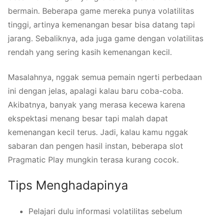
bermain. Beberapa game mereka punya volatilitas
tinggi, artinya kemenangan besar bisa datang tapi
jarang. Sebaliknya, ada juga game dengan volatilitas
rendah yang sering kasih kemenangan kecil.
Masalahnya, nggak semua pemain ngerti perbedaan
ini dengan jelas, apalagi kalau baru coba-coba.
Akibatnya, banyak yang merasa kecewa karena
ekspektasi menang besar tapi malah dapat
kemenangan kecil terus. Jadi, kalau kamu nggak
sabaran dan pengen hasil instan, beberapa slot
Pragmatic Play mungkin terasa kurang cocok.
Tips Menghadapinya
Pelajari dulu informasi volatilitas sebelum