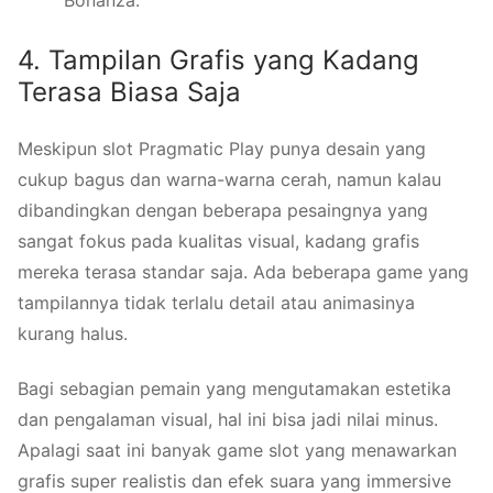
Bonanza.
4. Tampilan Grafis yang Kadang
Terasa Biasa Saja
Meskipun slot Pragmatic Play punya desain yang
cukup bagus dan warna-warna cerah, namun kalau
dibandingkan dengan beberapa pesaingnya yang
sangat fokus pada kualitas visual, kadang grafis
mereka terasa standar saja. Ada beberapa game yang
tampilannya tidak terlalu detail atau animasinya
kurang halus.
Bagi sebagian pemain yang mengutamakan estetika
dan pengalaman visual, hal ini bisa jadi nilai minus.
Apalagi saat ini banyak game slot yang menawarkan
grafis super realistis dan efek suara yang immersive