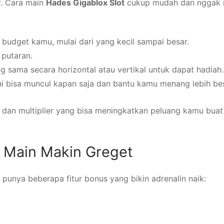
r. Cara main
Hades Gigablox Slot
cukup mudah dan nggak r
 budget kamu, mulai dari yang kecil sampai besar.
 putaran.
 sama secara horizontal atau vertikal untuk dapat hadiah.
ni bisa muncul kapan saja dan bantu kamu menang lebih bes
pins dan multiplier yang bisa meningkatkan peluang kamu bua
 Main Makin Greget
 punya beberapa fitur bonus yang bikin adrenalin naik: