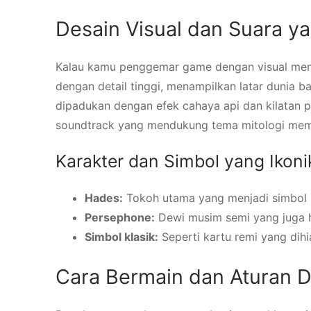
Desain Visual dan Suara 
Kalau kamu penggemar game dengan visual mena
dengan detail tinggi, menampilkan latar duni
dipadukan dengan efek cahaya api dan kilatan p
soundtrack yang mendukung tema mitologi memb
Karakter dan Simbol yang Ikoni
Hades:
Tokoh utama yang menjadi simbol 
Persephone:
Dewi musim semi yang juga h
Simbol klasik:
Seperti kartu remi yang dih
Cara Bermain dan Aturan D