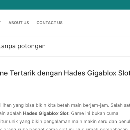
Y
ABOUT US
CONTACT US
 tanpa potongan
ne Tertarik dengan Hades Gigablox Slo
ilihan yang bisa bikin kita betah main berjam-jam. Salah sa
main adalah
Hades Gigablox Slot
. Game ini bukan cuma
fitur unik yang bikin pengalaman main makin seru dan penu
 orang suka banget sama slot ini, yuk simak pembahasan