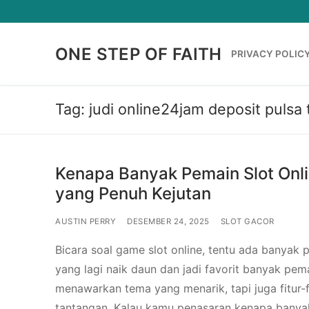
Lompat
ke
konten
ONE STEP OF FAITH
PRIVACY POLIC
Tag:
judi online24jam deposit pulsa
Kenapa Banyak Pemain Slot Onli
yang Penuh Kejutan
AUSTIN PERRY
DESEMBER 24, 2025
SLOT GACOR
Bicara soal game slot online, tentu ada banyak p
yang lagi naik daun dan jadi favorit banyak pe
menawarkan tema yang menarik, tapi juga fitur-
tantangan. Kalau kamu penasaran kenapa banyak