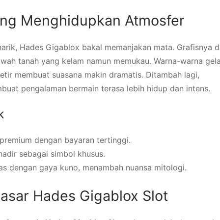
yang Menghidupkan Atmosfer
rik, Hades Gigablox bakal memanjakan mata. Grafisnya d
a bawah tanah yang kelam namun memukau. Warna-warna gel
etir membuat suasana makin dramatis. Ditambah lagi,
uat pengalaman bermain terasa lebih hidup dan intens.
k
premium dengan bayaran tertinggi.
adir sebagai simbol khusus.
ias dengan gaya kuno, menambah nuansa mitologi.
asar Hades Gigablox Slot