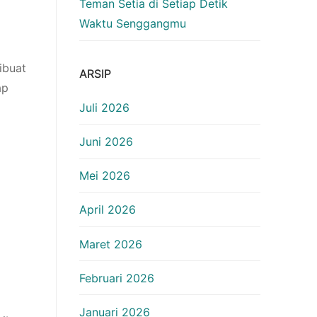
Teman Setia di Setiap Detik
Waktu Senggangmu
ibuat
ARSIP
ap
Juli 2026
Juni 2026
Mei 2026
April 2026
Maret 2026
Februari 2026
Januari 2026